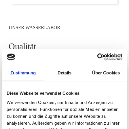
UNSER WASSERLABOR
Qualität
Wir verbinden die Ressourcen bundesweiter
Unternehmen mit lokalen Partnern. In Ihrem Markt
Zustimmung
Details
Über Cookies
werden Sie mit vielen Vorschriften konfrontiert, die
ständig geändert werden und mitunter verwirrend
sind. Wir informieren Sie über alle für Sie wichtigen
Diese Webseite verwendet Cookies
Normen und Verordnungen und unterstützen Sie bei
der Umsetzung.
Wir verwenden Cookies, um Inhalte und Anzeigen zu
personalisieren, Funktionen für soziale Medien anbieten
Wir halten uns streng an alle internationalen
zu können und die Zugriffe auf unsere Website zu
Richtlinien. Wir garantieren Qualität, die Ihre
analysieren. Außerdem geben wir Informationen zu Ihrer
Anforderungen erfüllt.