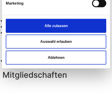
Marketing
Akkreditierung / Zulassung
DIN EN ISO/IEC 17025
Alle zulassen
Landesliste für Trinkwasseruntersuchungsstellen
nach §40 der TrinkwV zugelassene
Auswahl erlauben
Untersuchungsstelle
Ablehnen
Akkrediterungsurkunde ansehen
Mitgliedschaften