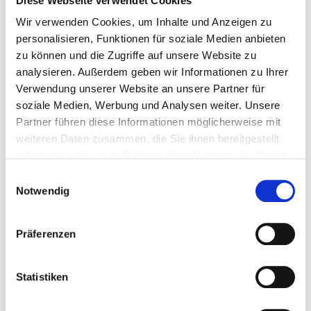
und Verordnungen und unterstützen Sie bei der
Diese Webseite verwendet Cookies
Umsetzung.
Wir verwenden Cookies, um Inhalte und Anzeigen zu
personalisieren, Funktionen für soziale Medien anbieten
Wir halten uns streng an alle internationalen Richtlinien.
zu können und die Zugriffe auf unsere Website zu
Wir garantieren Qualität, die Ihre Anforderungen erfüllt.
analysieren. Außerdem geben wir Informationen zu Ihrer
Verwendung unserer Website an unsere Partner für
soziale Medien, Werbung und Analysen weiter. Unsere
Partner führen diese Informationen möglicherweise mit
weiteren Daten zusammen, die Sie ihnen bereitgestellt
haben oder die sie im Rahmen Ihrer Nutzung der Dienste
gesammelt haben.
Einwilligungsauswahl
Notwendig
Präferenzen
Statistiken